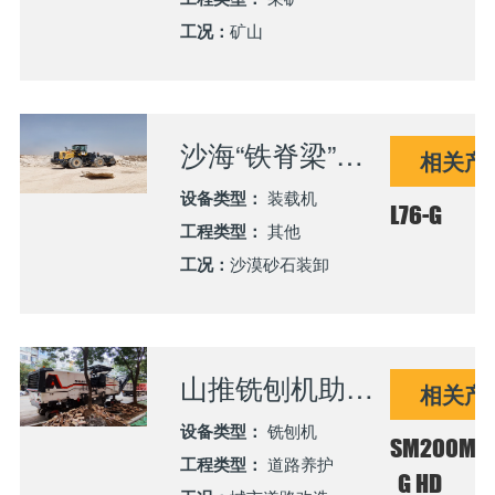
工况：
矿山
沙海“铁脊梁”：山推L76-C5装载机在中东沙漠的硬核表现
相关产
设备类型：
装载机
L76-G
工程类型：
其他
工况：
沙漠砂石装卸
山推铣刨机助力道路焕新：晋南街头的“路面升级利器”
相关产
设备类型：
铣刨机
SM200M-
工程类型：
道路养护
G HD