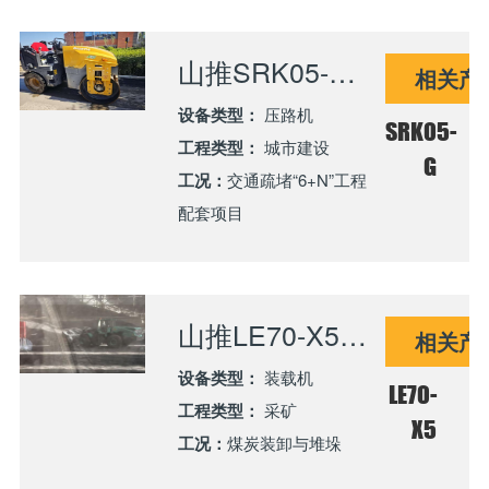
山推SRK05-G压路机助力宁夏市政“6+N”工程高效施工
相关产
设备类型：
压路机
SRK05-
工程类型：
城市建设
G
工况：
交通疏堵“6+N”工程
配套项目
山推LE70-X5纯电装载机服务内蒙古某洗煤厂项目 绿色高效引领口岸能源合作
相关产
设备类型：
装载机
LE70-
工程类型：
采矿
X5
工况：
煤炭装卸与堆垛