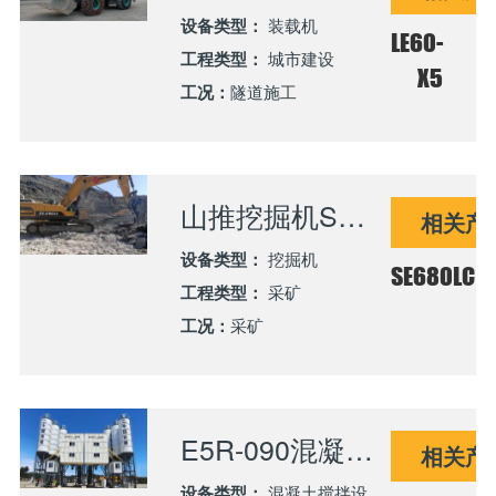
设备类型：
装载机
LE60-
工程类型：
城市建设
X5
工况：
隧道施工
山推挖掘机SE680助力矿山开发
相关产
设备类型：
挖掘机
SE680LC
工程类型：
采矿
工况：
采矿
E5R-090混凝土搅拌站服务智利5号公路建设
相关产
设备类型：
混凝土搅拌设