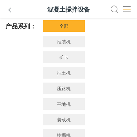
混凝土搅拌设备

产品系列：
推土机
压路机
平地机
装载机
挖掘机
铣刨机
全部
推装机
矿卡
推土机
压路机
平地机
装载机
挖掘机