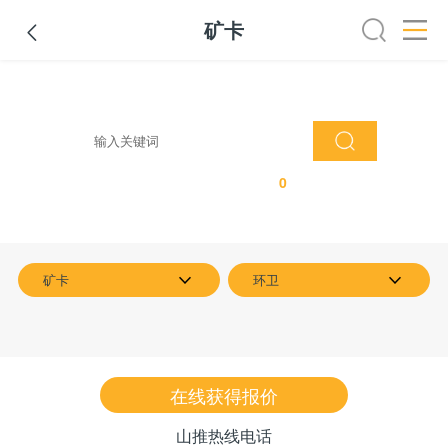
矿卡

吊管机
混凝土搅拌设备
路面搅拌设备
干混砂浆设备
矿卡
共找到
0
个符合条件产品
矿卡
环卫
在线获得报价
山推热线电话