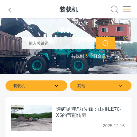
装载机

压路机
平地机
装载机
挖掘机
铣刨机
摊铺机
冷
装载机
共找到
5
个符合条件产品
装载机
其他
选矿场“电”力先锋：山推LE70-
X5的节能传奇
2025.12.16