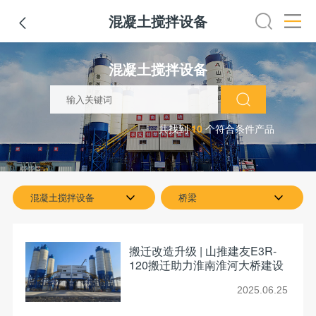
混凝土搅拌设备

挖掘机
铣刨机
摊铺机
冷再生机
吊管机
混凝土搅拌
混凝土搅拌设备
共找到
10
个符合条件产品
混凝土搅拌设备
桥梁
搬迁改造升级 | 山推建友E3R-
120搬迁助力淮南淮河大桥建设
2025.06.25