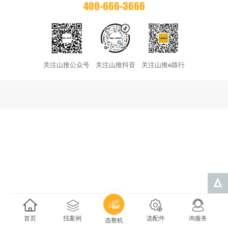
400-666-3666
关注山推公众号
关注山推抖音
关注山推e路行
首页
找案例
选配件
询服务
选整机