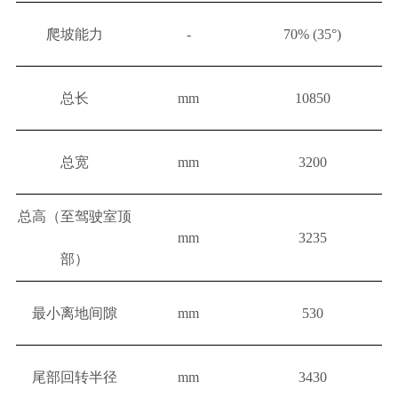
爬坡能力
-
70% (35°)
总长
mm
10850
总宽
mm
3200
总高（至驾驶室顶
mm
3235
部）
最小离地间隙
mm
530
尾部回转半径
mm
3430