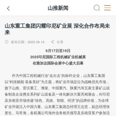
山推新闻

介
山推简介
山推新闻
企业文化
发展历程
社会责任
山东重工集团闪耀印尼矿业展 深化合作布局未
来
发布日期：2025.09.19
分享


9月17日至19日
2025印尼国际工程机械矿业机械展
在雅加达国际会展中心盛大启幕
作为中国工程机械行业“走出去”的标杆企业，山东重工集团
以“科技赋能 装备美好”为主题，将矿业市场定位为战略优先市场，
旗下山推、雷沃重工、潍柴、中国重汽、陕重汽等五家主要矿山设
备制造企业携全系列矿山设备及一体化解决方案亮相展会，向印尼
及东南亚市场传递“绿色、高效、智能、经济”的品牌价值，为全球
矿业升级注入中国力量。山东重工集团总经理王志坚，副总经理张
更生、马常海，各权属公司海外业务相关领导及东南亚客户参加活