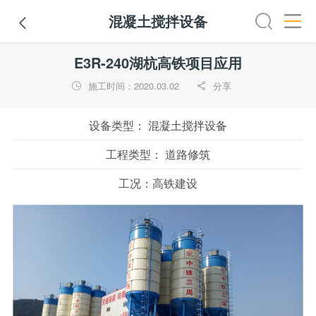
混凝土搅拌设备

挖掘机
铣刨机
摊铺机
冷再生机
吊管机
混凝土搅拌
E3R-240湖杭高铁项目应用
施工时间：2020.03.02
分享


设备类型：
混凝土搅拌设备
工程类型：
道路修筑
工况：
高铁建设