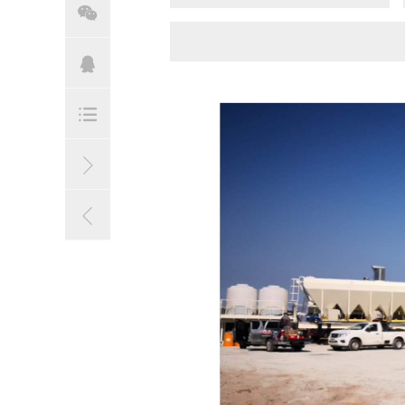




