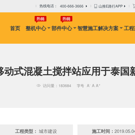
山推E路行APP
热线电话：
400-666-3666
首页
整机中心
部件中心
智慧施工解决方案
工程
机
摊铺机
冷再生机
吊管机
混凝土搅拌设备
路面搅拌
架设移动式混凝土搅拌站应用于泰
-
+
访问量：183684
A
A
A
字号

工程类型：
城市建设
施工时间：
2019.05.0