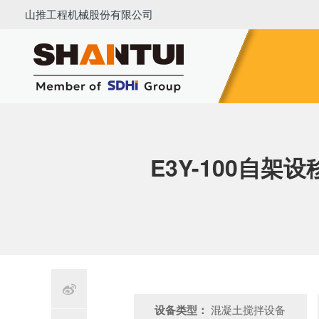
山推工程机械股份有限公司
推土机
压路机
平地机
装载机
挖掘机
铣刨
E3Y-100自

设备类型：
混凝土搅拌设备