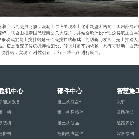
有着自己的使用习惯，混凝土供应呈现本土化市场垄断格局，国内品牌难
偏锋，联合山推泰国代理商公关大客户，并结合欧洲设计理念将液压自举
0架设移动式混凝土搅拌站是在传统搅拌站基础上的创新与发展，是山推建
站。它是改变了传统搅拌站架设、转场对吊车的依赖，具有可移动、自架
搅拌站，实现了“科技创新”，为“一带一路”进行助力。
整机中心
部件中心
智慧施
新能源设备
推土机底盘件
采矿
推土机
推土机易损件
道路修筑
装载机
推土机油品
道路养护
挖掘机
挖掘机底盘件
农林水利