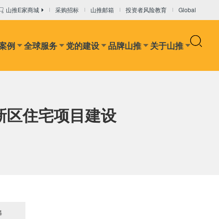
山推E家商城
采购招标
山推邮箱
投资者风险教育
Global
案例
全球服务
党的建设
品牌山推
关于山推
设备
干混砂浆设备
混凝土输送设备
推装机
矿卡
国新区住宅项目建设
4