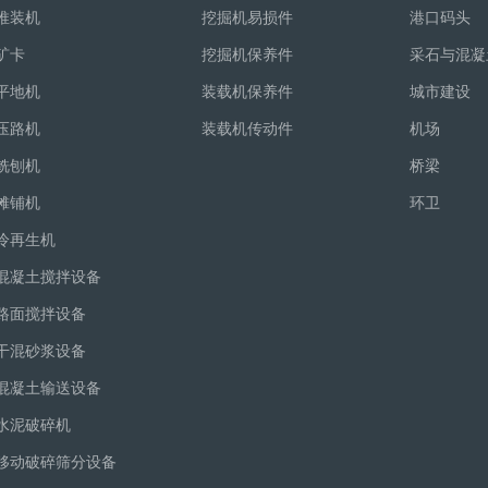
推装机
挖掘机易损件
港口码头
矿卡
挖掘机保养件
采石与混凝
平地机
装载机保养件
城市建设
压路机
装载机传动件
机场
铣刨机
桥梁
摊铺机
环卫
冷再生机
混凝土搅拌设备
路面搅拌设备
干混砂浆设备
混凝土输送设备
水泥破碎机
移动破碎筛分设备