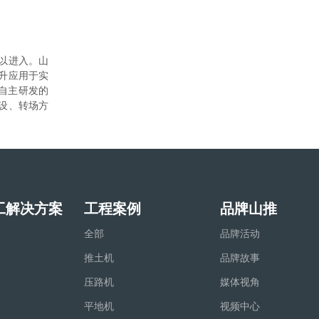
以进入。山
升应用于实
友自主研发的
设、转场方
工解决方案
工程案例
品牌山推
全部
品牌活动
推土机
品牌故事
压路机
媒体视角
平地机
视频中心