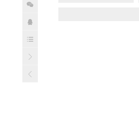




