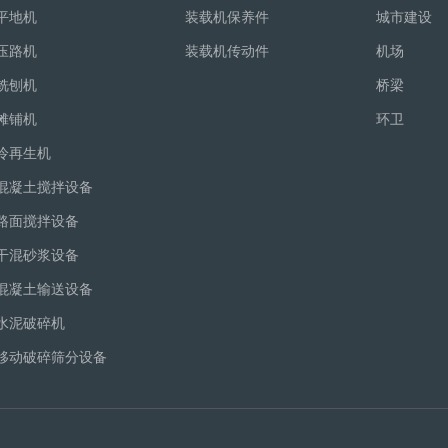
平地机
装载机保养件
城市建设
压路机
装载机传动件
机场
铣刨机
桥梁
摊铺机
环卫
冷再生机
混凝土搅拌设备
路面搅拌设备
干混砂浆设备
混凝土输送设备
水泥破碎机
移动破碎筛分设备