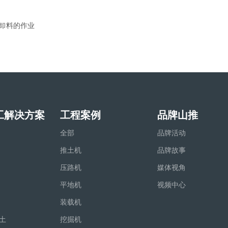
卸料的作业
工解决方案
工程案例
品牌山推
全部
品牌活动
推土机
品牌故事
压路机
媒体视角
平地机
视频中心
装载机
土
挖掘机