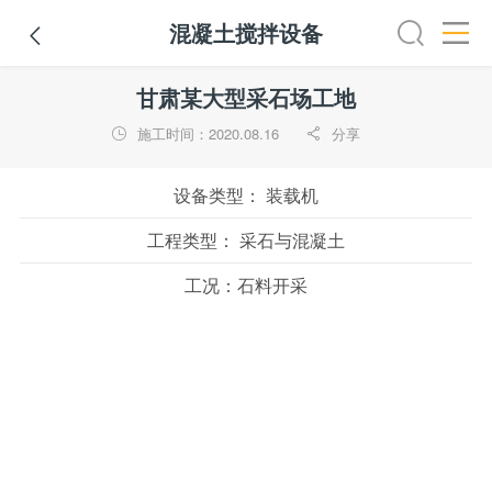
混凝土搅拌设备

挖掘机
铣刨机
摊铺机
冷再生机
吊管机
混凝土搅拌
甘肃某大型采石场工地
施工时间：2020.08.16
分享


设备类型：
装载机
工程类型：
采石与混凝土
工况：
石料开采