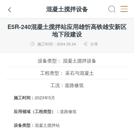
混凝土搅拌设备

挖掘机
铣刨机
摊铺机
冷再生机
吊管机
混凝土搅拌
E5R-240混凝土搅拌站应用雄忻高铁雄安新区
地下段建设
施工时间：2024.05.24
分享


设备类型：
混凝土搅拌设备
工程类型：
采石与混凝土
工况：
道路修筑
施工时间：
2023年5月
应用领域（工程类型）：
道路修筑
设备类型：
混凝土搅拌站