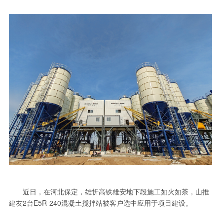
近日，在河北保定，雄忻高铁雄安地下段施工如火如荼，山推
建友2台E5R-240混凝土搅拌站被客户选中应用于项目建设。