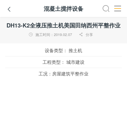
混凝土搅拌设备

挖掘机
铣刨机
摊铺机
冷再生机
吊管机
混凝土搅拌
DH13-K2全液压推土机美国田纳西州平整作业
施工时间：2019.02.07
分享


设备类型：
推土机
工程类型：
城市建设
工况：
房屋建筑平整作业