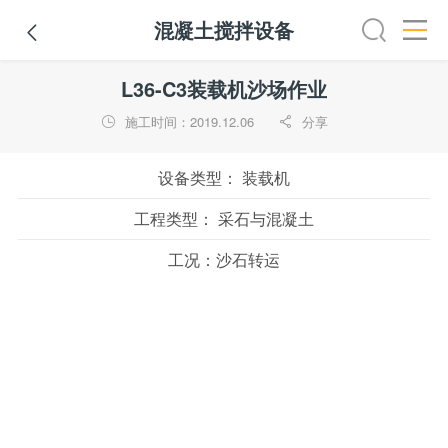
混凝土搅拌设备

挖掘机
铣刨机
摊铺机
冷再生机
吊管机
混凝土搅拌
L36-C3装载机沙场作业
施工时间：2019.12.06
分享


设备类型：
装载机
工程类型：
采石与混凝土
工况：
沙石转运