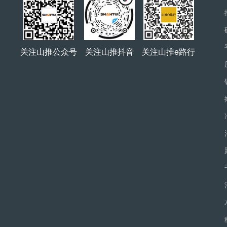
关注山推公众号
关注山推抖音
关注山推e路行