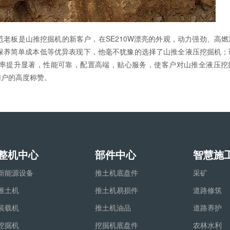
老板是山推挖掘机的新客户，在SE210W漂亮的外观，动力强劲、高燃
保养简单成本低等优异表现下，他毫不犹豫的选择了山推全液压挖掘机；
率提升显著，性能可靠，配置高端，贴心服务，使客户对山推全液压挖
了用户的高度称赞。
整机中心
部件中心
智慧施
新能源设备
推土机底盘件
采矿
推土机
推土机易损件
道路修筑
装载机
推土机油品
道路养护
挖掘机
挖掘机底盘件
农林水利