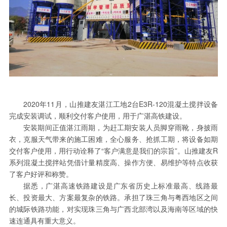
2020年11月，山推建友湛江工地2台E3R-120混凝土搅拌设备
完成安装调试，顺利交付客户使用，用于广湛高铁建设。
安装期间正值湛江雨期，为赶工期安装人员脚穿雨靴，身披雨
衣，克服天气带来的施工困难，全心服务、抢抓工期，将设备如期
交付客户使用，用行动诠释了“客户满意是我们的宗旨”。山推建友R
系列混凝土搅拌站凭借计量精度高、操作方便、易维护等特点收获
了客户好评和称赞。
据悉，广湛高速铁路建设是广东省历史上标准最高、线路最
长、投资最大、方案最复杂的铁路。承担了珠三角与粤西地区之间
的城际铁路功能，对实现珠三角与广西北部湾以及海南等区域的快
速连通具有重大意义。