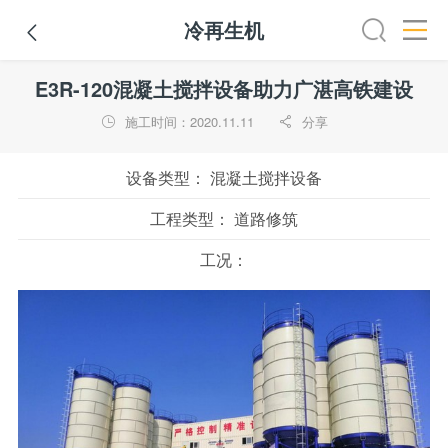
冷再生机

装载机
挖掘机
铣刨机
摊铺机
冷再生机
吊管机
E3R-120混凝土搅拌设备助力广湛高铁建设
施工时间：2020.11.11
分享


设备类型：
混凝土搅拌设备
工程类型：
道路修筑
工况：