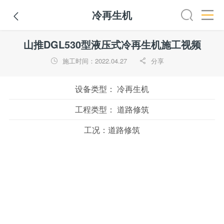
冷再生机

装载机
挖掘机
铣刨机
摊铺机
冷再生机
吊管机
山推DGL530型液压式冷再生机施工视频
施工时间：2022.04.27
分享


设备类型：
冷再生机
工程类型：
道路修筑
工况：
道路修筑