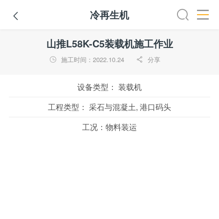
冷再生机

装载机
挖掘机
铣刨机
摊铺机
冷再生机
吊管机
山推L58K-C5装载机施工作业
施工时间：2022.10.24
分享


设备类型：
装载机
工程类型：
采石与混凝土, 港口码头
工况：
物料装运