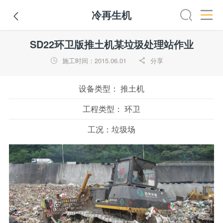
冷再生机

装载机
挖掘机
铣刨机
摊铺机
冷再生机
吊管机
SD22环卫版推土机某垃圾处理站作业
施工时间：2015.06.01
分享


设备类型：
推土机
工程类型：
环卫
工况：
垃圾场