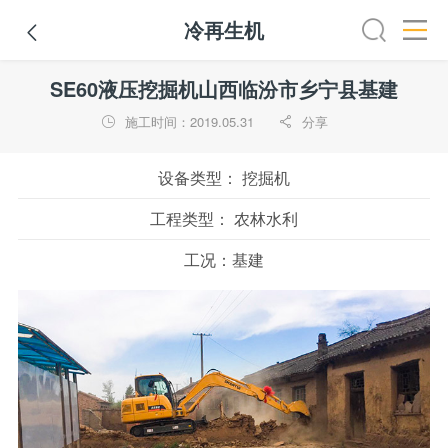
冷再生机

装载机
挖掘机
铣刨机
摊铺机
冷再生机
吊管机
SE60液压挖掘机山西临汾市乡宁县基建
施工时间：2019.05.31
分享


设备类型：
挖掘机
工程类型：
农林水利
工况：
基建