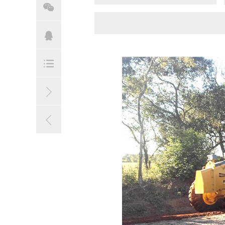




