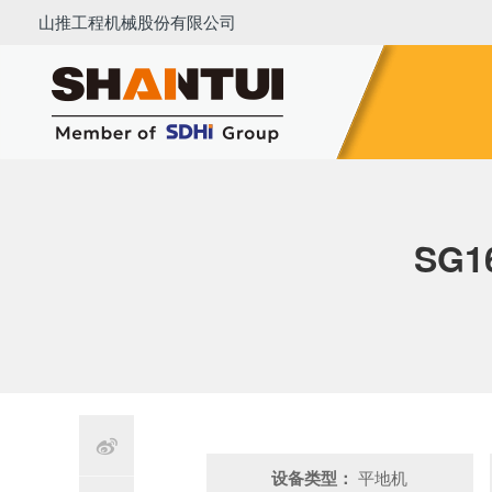
山推工程机械股份有限公司
推土机
压路机
平地机
装载机
挖掘机
铣刨
SG

设备类型：
平地机