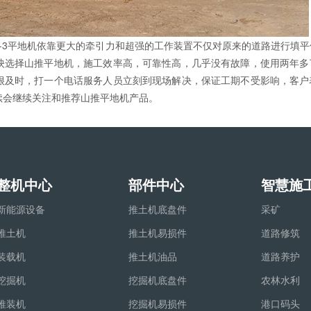
6-3平地机依靠更大的牵引力和超强的工作装置不仅对原来的道路进行填
映选择山推平地机，施工效率高，可靠性高，几乎没有故障，使用两年多
很及时，打一个电话服务人员立刻到现场解决，保证工期不受影响，客户
续会继续关注和推荐山推平地机产品。
整机中心
部件中心
智慧施
新能源设备
推土机底盘件
采矿
推土机
推土机易损件
道路修筑
装载机
推土机油品
道路养护
挖掘机
挖掘机底盘件
农林水利
推装机
挖掘机易损件
港口码头