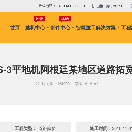
山推E路行APP
热线电话：
400-666-3666
首页
整机中心
部件中心
智慧施工解决方案
工程
机
摊铺机
冷再生机
吊管机
混凝土搅拌设备
路面搅拌
16-3平地机阿根廷某地区道路拓
-
+
访问量：164900
A
A
A
字号

工程类型：
道路修筑
施工时间：
2018.11.0