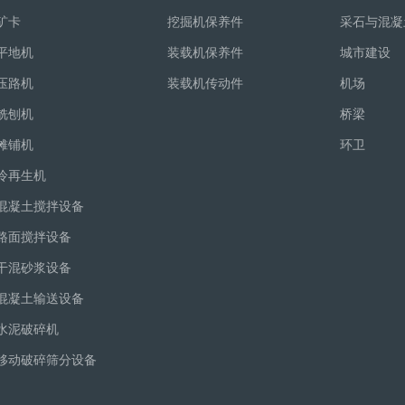
矿卡
挖掘机保养件
采石与混凝
平地机
装载机保养件
城市建设
压路机
装载机传动件
机场
铣刨机
桥梁
摊铺机
环卫
冷再生机
混凝土搅拌设备
路面搅拌设备
干混砂浆设备
混凝土输送设备
水泥破碎机
移动破碎筛分设备