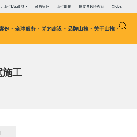
山推E家商城
采购招标
山推邮箱
投资者风险教育
Global
案例
全球服务
党的建设
品牌山推
关于山推
设备
干混砂浆设备
混凝土输送设备
推装机
矿卡
宽施工
1