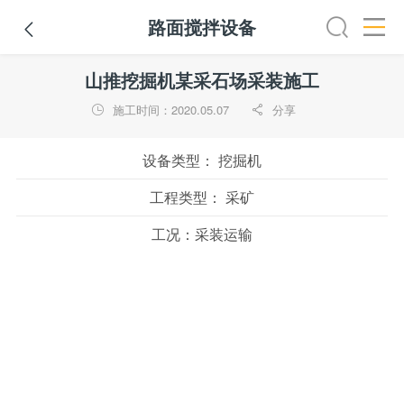
路面搅拌设备

铣刨机
摊铺机
冷再生机
吊管机
混凝土搅拌设备
路
山推挖掘机某采石场采装施工
施工时间：2020.05.07
分享


设备类型：
挖掘机
工程类型：
采矿
工况：
采装运输