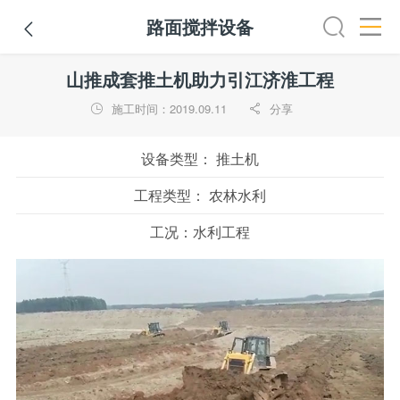
路面搅拌设备

铣刨机
摊铺机
冷再生机
吊管机
混凝土搅拌设备
路
山推成套推土机助力引江济淮工程
施工时间：2019.09.11
分享


设备类型：
推土机
工程类型：
农林水利
工况：
水利工程