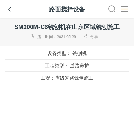
路面搅拌设备

铣刨机
摊铺机
冷再生机
吊管机
混凝土搅拌设备
路
SM200M-C6铣刨机在山东区域铣刨施工
施工时间：2021.05.29
分享


设备类型：
铣刨机
工程类型：
道路养护
工况：
省级道路铣刨施工