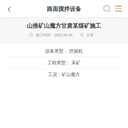
路面搅拌设备

铣刨机
摊铺机
冷再生机
吊管机
混凝土搅拌设备
路
山推矿山魔方甘肃某煤矿施工
施工时间：2023.06.30
分享


设备类型：
挖掘机
工程类型：
采矿
工况：
矿山魔方