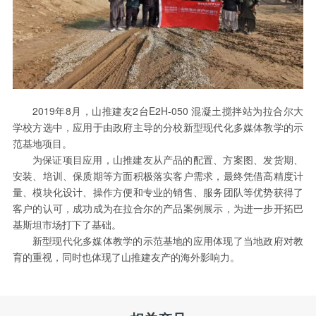
2019年8月，山推建友2台E2H-050 混凝土搅拌站为拉合尔大
学校方选中，应用于由政府主导的分校新型现代化多媒体教学的示
范基地项目。
为保证项目应用，山推建友从产品的配置、方案图、发货期、
安装、培训、保质期等方面积极落实客户需求，最终凭借高精度计
量、模块化设计、操作方便和专业的销售、服务团队等优势获得了
客户的认可，成功成为在拉合尔的产品案例展示，为进一步开拓巴
基斯坦市场打下了基础。
新型现代化多媒体教学的示范基地的应用体现了当地政府对教
育的重视，同时也体现了山推建友产的海外影响力。