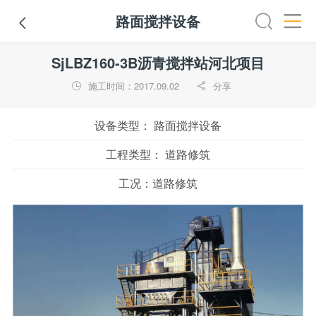
路面搅拌设备

铣刨机
摊铺机
冷再生机
吊管机
混凝土搅拌设备
路
SjLBZ160-3B沥青搅拌站河北项目
施工时间：2017.09.02
分享


设备类型：
路面搅拌设备
工程类型：
道路修筑
工况：
道路修筑