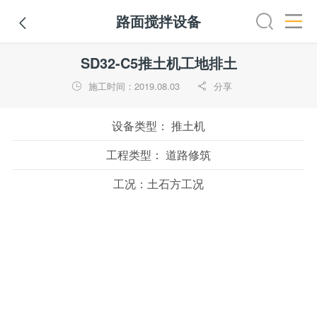
路面搅拌设备

铣刨机
摊铺机
冷再生机
吊管机
混凝土搅拌设备
路
SD32-C5推土机工地排土
施工时间：2019.08.03
分享


设备类型：
推土机
工程类型：
道路修筑
工况：
土石方工况