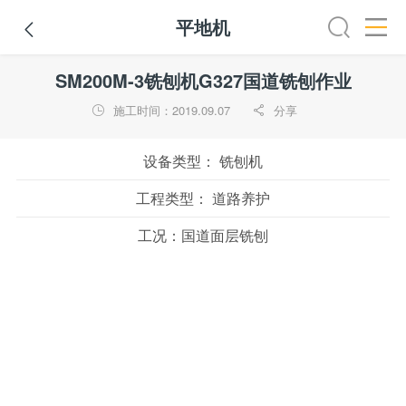
平地机

全部
推土机
压路机
平地机
装载机
挖掘机
铣
SM200M-3铣刨机G327国道铣刨作业
施工时间：2019.09.07
分享


设备类型：
铣刨机
工程类型：
道路养护
工况：
国道面层铣刨