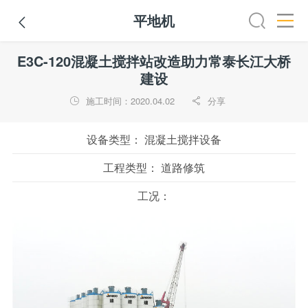
平地机

全部
推土机
压路机
平地机
装载机
挖掘机
铣
E3C-120混凝土搅拌站改造助力常泰长江大桥
建设
施工时间：2020.04.02
分享


设备类型：
混凝土搅拌设备
工程类型：
道路修筑
工况：