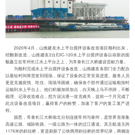
2020年4月，山推建友水上平台搅拌设备改造项目顺利出灰，
经翻新改造，山推建友2台E3C-120水上平台搅拌设备以崭新的面
貌矗立在常州长江水上平台之上，为常泰长江大桥建设贡献力量。
为顺利完成水上平台搅拌设备改造，山推建友各部门全力配合
以最短时间将货发到现场，保证了设备的正常安装进度。服务人员
更是克服疫情、吃住、现场等困难，确保各个部件通过运输船按时
运输到水上平台上。他们积极加班加点，白天晚上马不停蹄，不断
梳理、记录改造难点，想方设法逐一攻克难关，提前一个月完成了
此次设备改造项目，赢得客户的称赞，加速了客户的复工复产进
程。
据悉，常泰长江大桥南北分别连接常州与泰州，是世界首座集
高速公路、城际铁路、一级公路为一体的过江通道。其主航道主跨
1176米的斜拉桥，更是刷新了公铁两用斜拉桥的世界纪录，两侧连