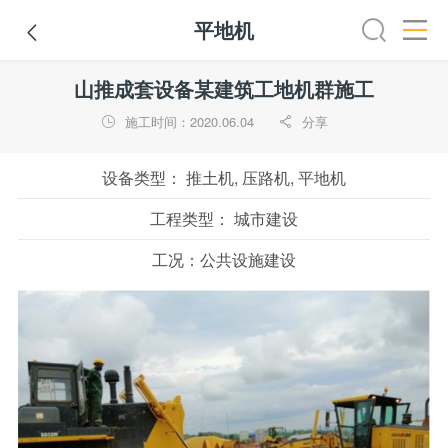
平地机

全部
推土机
压路机
平地机
装载机
挖掘机
铣
山推成套设备某建筑工地机群施工
施工时间：2020.06.04
分享


设备类型：
推土机, 压路机, 平地机
工程类型：
城市建设
工况：
公共设施建设