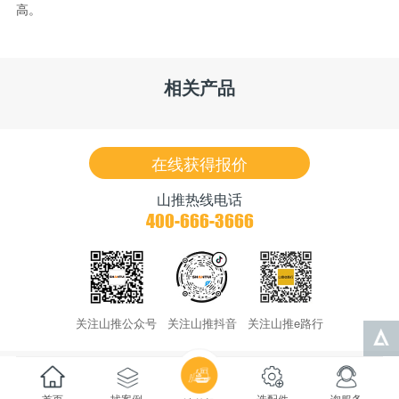
高。
相关产品
在线获得报价
山推热线电话
400-666-3666
关注山推公众号
关注山推抖音
关注山推e路行
首页
找案例
选配件
询服务