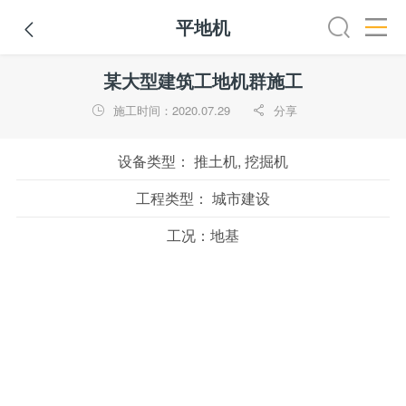
平地机

全部
推土机
压路机
平地机
装载机
挖掘机
铣
某大型建筑工地机群施工
施工时间：2020.07.29
分享


设备类型：
推土机, 挖掘机
工程类型：
城市建设
工况：
地基