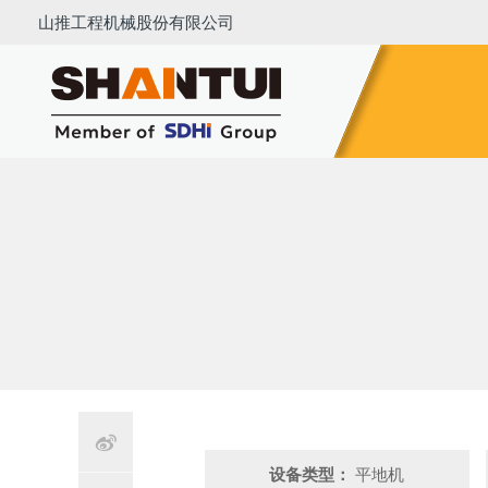
山推工程机械股份有限公司
推土机
压路机
平地机
装载机
挖掘机
铣刨

设备类型：
平地机