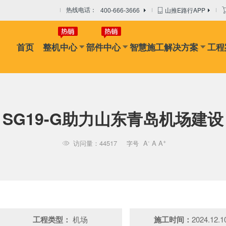
山推E路行APP
热线电话：
400-666-3666
首页
整机中心
部件中心
智慧施工解决方案
工程
机
摊铺机
冷再生机
吊管机
混凝土搅拌设备
路面搅拌
SG19-G助力山东青岛机场建设
-
+
访问量：44517
A
A
A
字号

工程类型：
机场
施工时间：
2024.12.1