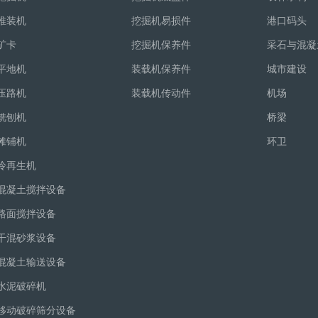
推装机
挖掘机易损件
港口码头
矿卡
挖掘机保养件
采石与混凝
平地机
装载机保养件
城市建设
压路机
装载机传动件
机场
铣刨机
桥梁
摊铺机
环卫
冷再生机
混凝土搅拌设备
路面搅拌设备
干混砂浆设备
混凝土输送设备
水泥破碎机
移动破碎筛分设备