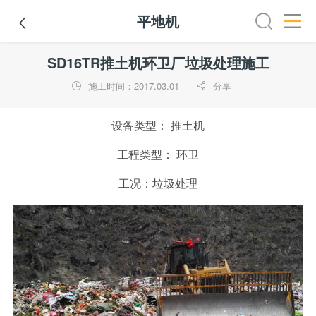
平地机

全部
推土机
压路机
平地机
装载机
挖掘机
铣
SD16TR推土机环卫厂垃圾处理施工
施工时间：2017.03.01
分享


设备类型：
推土机
工程类型：
环卫
工况：
垃圾处理