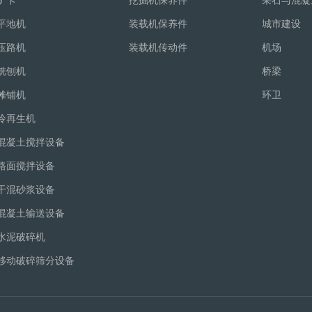
平地机
装载机保养件
城市建设
压路机
装载机传动件
机场
铣刨机
桥梁
摊铺机
环卫
冷再生机
混凝土搅拌设备
路面搅拌设备
干混砂浆设备
混凝土输送设备
水泥破碎机
移动破碎筛分设备