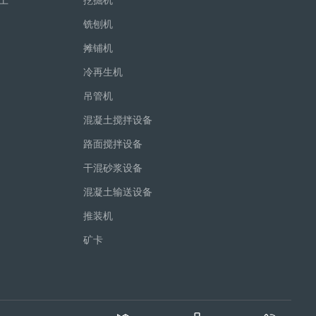
铣刨机
摊铺机
冷再生机
吊管机
混凝土搅拌设备
路面搅拌设备
干混砂浆设备
混凝土输送设备
推装机
矿卡