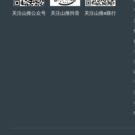
关注山推公众号
关注山推抖音
关注山推e路行