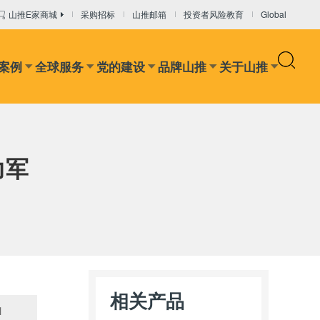
山推E家商城
采购招标
山推邮箱
投资者风险教育
Global
案例
全球服务
党的建设
品牌山推
关于山推
设备
干混砂浆设备
混凝土输送设备
推装机
矿卡
力军
相关产品
1