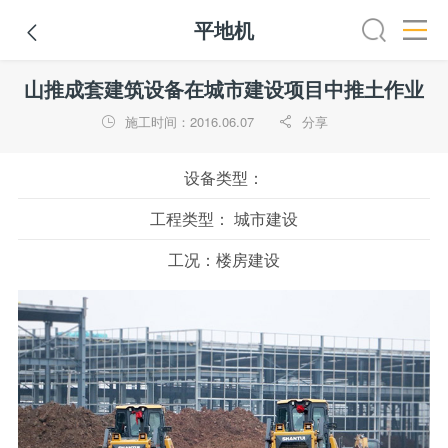
平地机

全部
推土机
压路机
平地机
装载机
挖掘机
铣
山推成套建筑设备在城市建设项目中推土作业
施工时间：2016.06.07
分享


设备类型：
工程类型：
城市建设
工况：
楼房建设