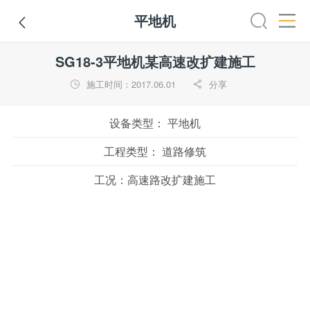
平地机

全部
推土机
压路机
平地机
装载机
挖掘机
铣
SG18-3平地机某高速改扩建施工
施工时间：2017.06.01
分享


设备类型：
平地机
工程类型：
道路修筑
工况：
高速路改扩建施工