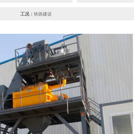
工况：
铁路建设