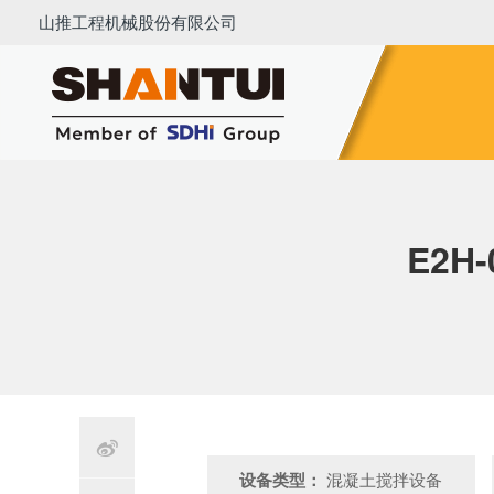
山推工程机械股份有限公司
推土机
压路机
平地机
装载机
挖掘机
铣刨
E2

设备类型：
混凝土搅拌设备