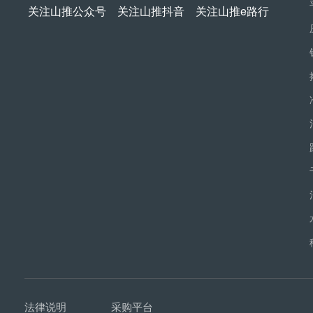
关注山推公众号
关注山推抖音
关注山推e路行
法律说明
采购平台