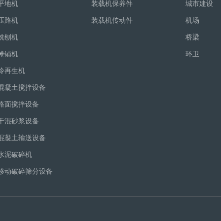
平地机
装载机保养件
城市建设
压路机
装载机传动件
机场
铣刨机
桥梁
摊铺机
环卫
冷再生机
混凝土搅拌设备
路面搅拌设备
干混砂浆设备
混凝土输送设备
水泥破碎机
移动破碎筛分设备