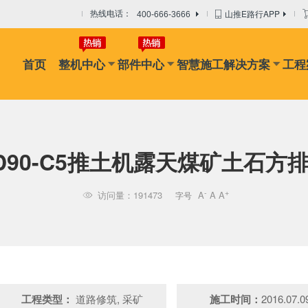
山推E路行APP
热线电话：
400-666-3666
首页
整机中心
部件中心
智慧施工解决方案
工程
机
摊铺机
冷再生机
吊管机
混凝土搅拌设备
路面搅拌
D90-C5推土机露天煤矿土石方
-
+
访问量：191473
A
A
A
字号

工程类型：
道路修筑, 采矿
施工时间：
2016.07.0