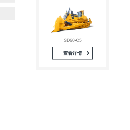
SD90-C5
查看详情