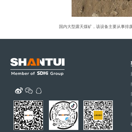
国内大型露天煤矿，该设备主要从事排