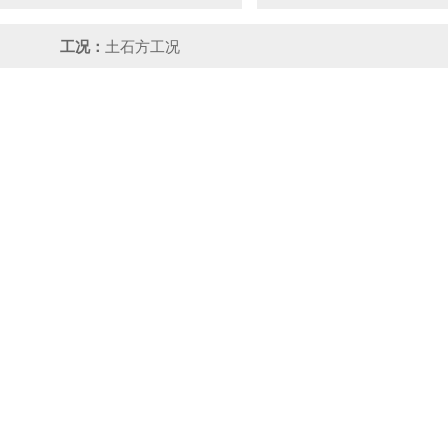
工况：
土石方工况