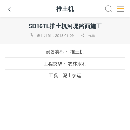
推土机

全部
推土机
压路机
平地机
装载机
挖掘机
铣
SD16TL推土机河堤路面施工
施工时间：2018.01.09
分享


设备类型：
推土机
工程类型：
农林水利
工况：
泥土铲运