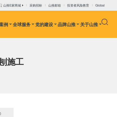
山推E家商城
采购招标
山推邮箱
投资者风险教育
Global
案例
全球服务
党的建设
品牌山推
关于山推
设备
干混砂浆设备
混凝土输送设备
推装机
矿卡
铣刨施工
0