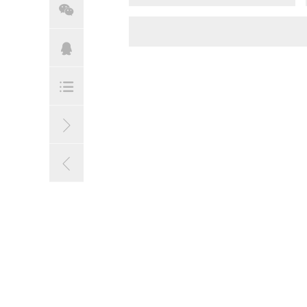




