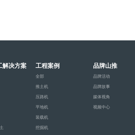
工解决方案
工程案例
品牌山推
全部
品牌活动
推土机
品牌故事
压路机
媒体视角
平地机
视频中心
装载机
土
挖掘机