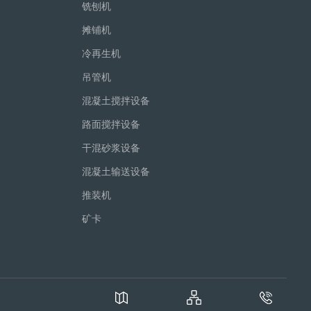
铣刨机
摊铺机
冷再生机
吊管机
混凝土搅拌设备
路面搅拌设备
干混砂浆设备
混凝土输送设备
推装机
矿卡