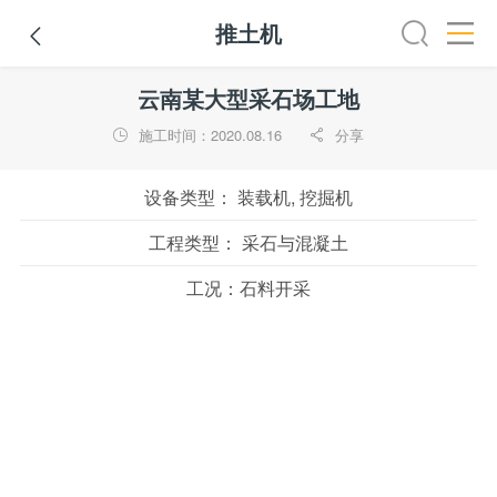
推土机

全部
推土机
压路机
平地机
装载机
挖掘机
铣
云南某大型采石场工地
施工时间：2020.08.16
分享


设备类型：
装载机, 挖掘机
工程类型：
采石与混凝土
工况：
石料开采