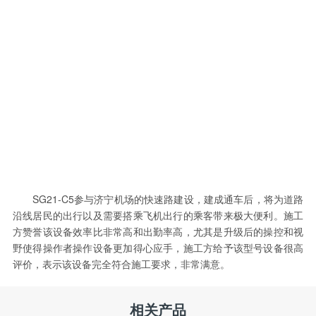
SG21-C5参与济宁机场的快速路建设，建成通车后，将为道路
沿线居民的出行以及需要搭乘飞机出行的乘客带来极大便利。施工
方赞誉该设备效率比非常高和出勤率高，尤其是升级后的操控和视
野使得操作者操作设备更加得心应手，施工方给予该型号设备很高
评价，表示该设备完全符合施工要求，非常满意。
相关产品