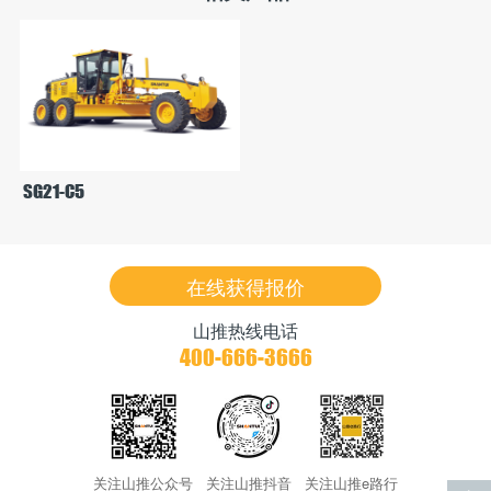
SG21-C5
在线获得报价
山推热线电话
400-666-3666
关注山推公众号
关注山推抖音
关注山推e路行