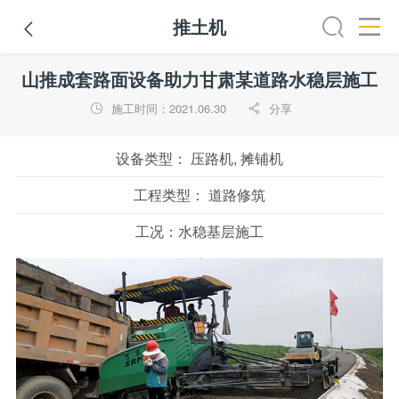
推土机

全部
推土机
压路机
平地机
装载机
挖掘机
铣
山推成套路面设备助力甘肃某道路水稳层施工
施工时间：2021.06.30
分享


设备类型：
压路机, 摊铺机
工程类型：
道路修筑
工况：
水稳基层施工