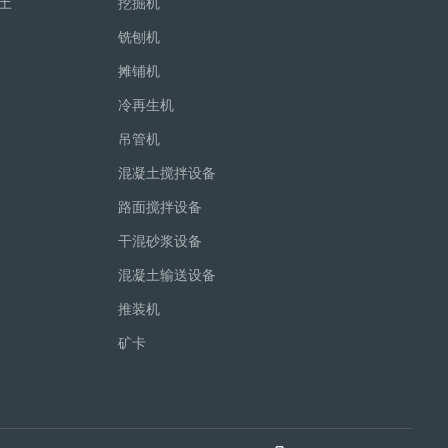
土
挖掘机
铣刨机
摊铺机
冷再生机
吊管机
混凝土搅拌设备
路面搅拌设备
干混砂浆设备
混凝土输送设备
推装机
矿卡