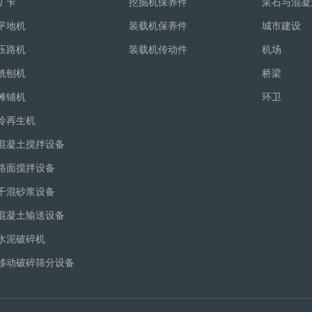
矿卡
挖掘机保养件
采石与混凝
平地机
装载机保养件
城市建设
压路机
装载机传动件
机场
铣刨机
桥梁
摊铺机
环卫
冷再生机
混凝土搅拌设备
路面搅拌设备
干混砂浆设备
混凝土输送设备
水泥破碎机
移动破碎筛分设备