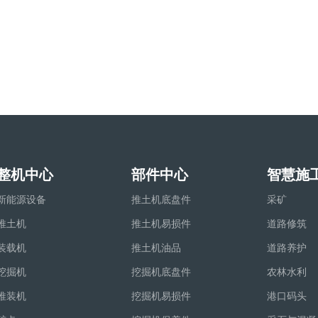
整机中心
部件中心
智慧施
新能源设备
推土机底盘件
采矿
推土机
推土机易损件
道路修筑
装载机
推土机油品
道路养护
挖掘机
挖掘机底盘件
农林水利
推装机
挖掘机易损件
港口码头