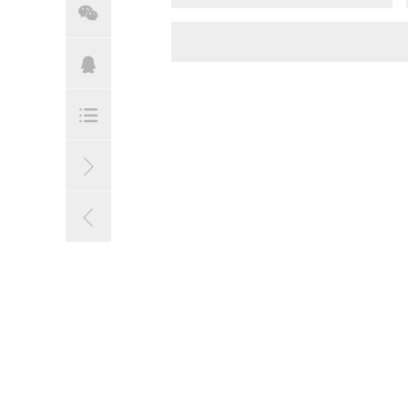




