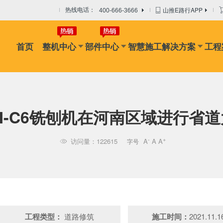
山推E路行APP
热线电话：
400-666-3666
首页
整机中心
部件中心
智慧施工解决方案
工程
机
摊铺机
冷再生机
吊管机
混凝土搅拌设备
路面搅拌
0M-C6铣刨机在河南区域进行省
-
+
访问量：122615
A
A
A
字号

工程类型：
道路修筑
施工时间：
2021.11.1