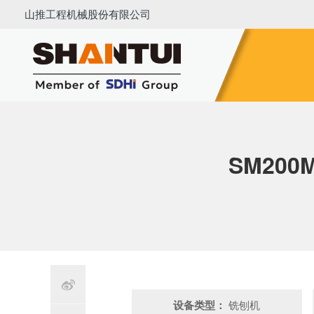
山推工程机械股份有限公司
推土机
压路机
平地机
装载机
挖掘机
铣刨
SM20

设备类型：
铣刨机