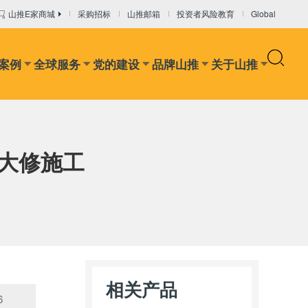
山推E家商城
采购招标
山推邮箱
投资者风险教育
Global
案例
全球服务
党的建设
品牌山推
关于山推
设备
干混砂浆设备
混凝土输送设备
推装机
矿卡
道大修施工
相关产品
6