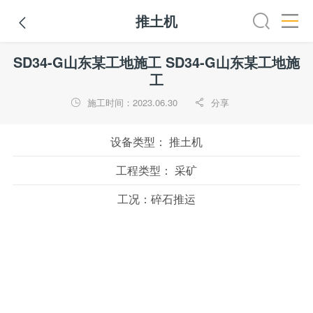
推土机

全部
推土机
压路机
平地机
装载机
挖掘机
铣
SD34-G山东某工地施工 SD34-G山东某工地施
工
施工时间：2023.06.30
分享


设备类型：
推土机
工程类型：
采矿
工况：
碎石推运