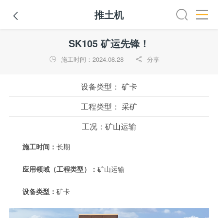
推土机

全部
推土机
压路机
平地机
装载机
挖掘机
铣
SK105 矿运先锋！
施工时间：2024.08.28
分享


设备类型：
矿卡
工程类型：
采矿
工况：
矿山运输
施工时间：
长期
应用领域（工程类型）：
矿山运输
设备类型：
矿卡