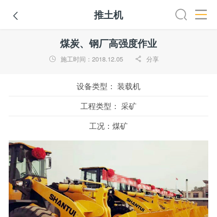
推土机

全部
推土机
压路机
平地机
装载机
挖掘机
铣
煤炭、钢厂高强度作业
施工时间：2018.12.05
分享


设备类型：
装载机
工程类型：
采矿
工况：
煤矿