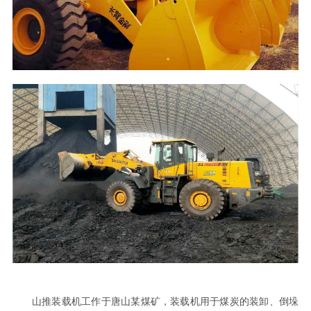
山推装载机工作于唐山某煤矿，装载机用于煤炭的装卸、倒垛