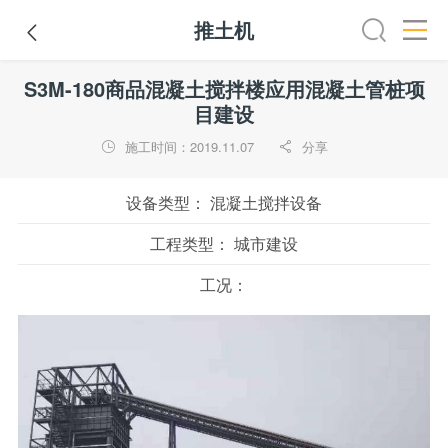
推土机

全部
推土机
压路机
平地机
装载机
挖掘机
铣
S3M-180商品混凝土搅拌楼应用混凝土管桩项
目建设
施工时间：2019.11.07
分享


设备类型：
混凝土搅拌设备
工程类型：
城市建设
工况：